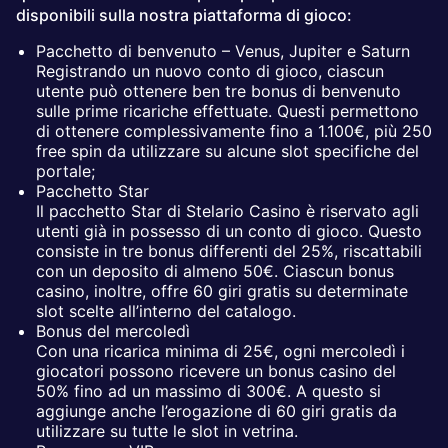
disponibili sulla nostra piattaforma di gioco:
Pacchetto di benvenuto – Venus, Jupiter e Saturn
Registrando un nuovo conto di gioco, ciascun
utente può ottenere ben tre bonus di benvenuto
sulle prime ricariche effettuate. Questi permettono
di ottenere complessivamente fino a 1.100€, più 250
free spin da utilizzare su alcune slot specifiche del
portale;
Pacchetto Star
Il pacchetto Star di Stelario Casino è riservato agli
utenti già in possesso di un conto di gioco. Questo
consiste in tre bonus differenti del 25%, riscattabili
con un deposito di almeno 50€. Ciascun bonus
casino, inoltre, offre 60 giri gratis su determinate
slot scelte all’interno del catalogo.
Bonus del mercoledì
Con una ricarica minima di 25€, ogni mercoledì i
giocatori possono ricevere un bonus casino del
50% fino ad un massimo di 300€. A questo si
aggiunge anche l’erogazione di 60 giri gratis da
utilizzare su tutte le slot in vetrina.