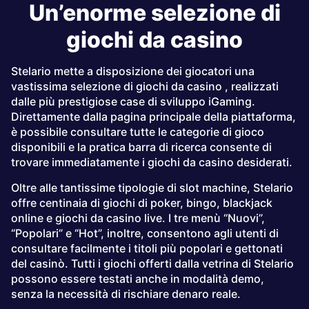
Un’enorme selezione di
giochi da casino
Stelario mette a disposizione dei giocatori una
vastissima selezione di giochi da casino , realizzati
dalle più prestigiose case di sviluppo iGaming.
Direttamente dalla pagina principale della piattaforma,
è possibile consultare tutte le categorie di gioco
disponibili e la pratica barra di ricerca consente di
trovare immediatamente i giochi da casino desiderati.
Oltre alle tantissime tipologie di slot machine, Stelario
offre centinaia di giochi di poker, bingo, blackjack
online e giochi da casino live. I tre menù “Nuovi”,
“Popolari” e “Hot”, inoltre, consentono agli utenti di
consultare facilmente i titoli più popolari e gettonati
del casinò. Tutti i giochi offerti dalla vetrina di Stelario
possono essere testati anche in modalità demo,
senza la necessità di rischiare denaro reale.