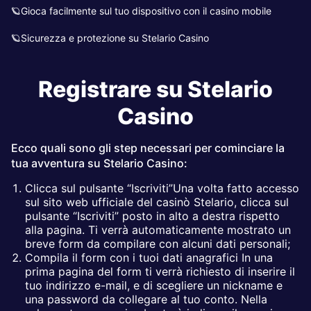
🪐Gioca facilmente sul tuo dispositivo con il casino mobile
🪐Sicurezza e protezione su Stelario Casino
Registrare su Stelario
Casino
Ecco quali sono gli step necessari per cominciare la
tua avventura su Stelario Casino:
Clicca sul pulsante “Iscriviti”Una volta fatto accesso
sul sito web ufficiale del casinò Stelario, clicca sul
pulsante “Iscriviti” posto in alto a destra rispetto
alla pagina. Ti verrà automaticamente mostrato un
breve form da compilare con alcuni dati personali;
Compila il form con i tuoi dati anagrafici In una
prima pagina del form ti verrà richiesto di inserire il
tuo indirizzo e-mail, e di scegliere un nickname e
una password da collegare al tuo conto. Nella