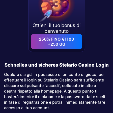
Ottieni il tuo bonus di
benvenuto
250% FINO €1100
+250 GG
Schnelles und sicheres Stelario Casino Login
Qualora sia già in possesso di un conto di gioco, per
effettuare il login su Stelario Casino sarà sufficiente
cliccare sul pulsante “accedi”, collocato in alto a
destra rispetto alla homepage. A questo punto ti
basterà inserire il nickname e la password da te scelti
in fase di registrazione e potrai immediatamente fare
accesso al tuo account.