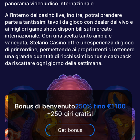
panorama videoludico internazionale.
All’interno del casinò live, inoltre, potrai prendere
parte a tantissimi tavoli da gioco con dealer dal vivo e
ai migliori game show disponibili sul mercato
internazionale. Con una scelta tanto ampia e
variegata, Stelario Casino offre un’esperienza di gioco
di prim’ordine, permettendo ai propri utenti di ottenere
una grande quantità di ricchissimi bonus e cashback
da riscattare ogni giorno della settimana.
Bonus di benvenuto
250% fino €1100
+250 giri gratis!
Get bonus