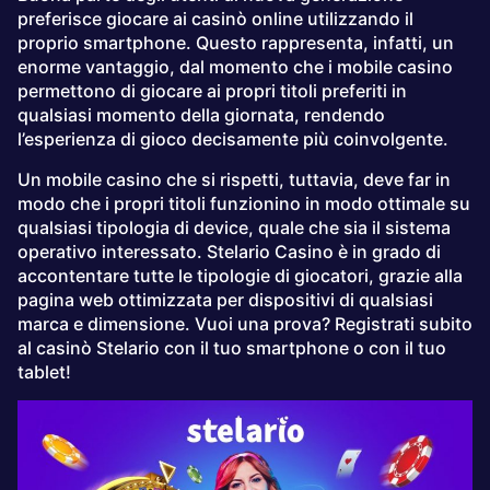
preferisce giocare ai casinò online utilizzando il
proprio smartphone. Questo rappresenta, infatti, un
enorme vantaggio, dal momento che i mobile casino
permettono di giocare ai propri titoli preferiti in
qualsiasi momento della giornata, rendendo
l’esperienza di gioco decisamente più coinvolgente.
Un mobile casino che si rispetti, tuttavia, deve far in
modo che i propri titoli funzionino in modo ottimale su
qualsiasi tipologia di device, quale che sia il sistema
operativo interessato. Stelario Casino è in grado di
accontentare tutte le tipologie di giocatori, grazie alla
pagina web ottimizzata per dispositivi di qualsiasi
marca e dimensione. Vuoi una prova? Registrati subito
al casinò Stelario con il tuo smartphone o con il tuo
tablet!